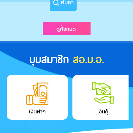
มุมสมาชิก
สอ.ม.อ.
เงินฝาก
เงินกู้