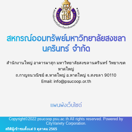
สหกรณ์ออมทรัพย์มหาวิทยาลัยสงขลา
นครินทร์ จำกัด
สำนักงานใหญ่ อาคารผาสุก มหาวิทยาลัยสงขลานครินทร์ วิทยาเขต
หาดใหญ่
ถ.กาญจนวณิชย์ ต.หาดใหญ่ อ.หาดใหญ่ จ.สงขลา 90110
Email: info@psucoop.or.th
แผนผังเว็บไซต์
ประวัติและพัฒนาการ
Copyright©2022
psucoop.psu.ac.th
All rights reserved. Powered by
วิสัยทัศน์และพันธกิจ
CityVariety Corporation.
แผนพัฒนาสหกรณ์
สถิติผู้เข้าชมตั้งแต่ 9 ตุลาคม 2565